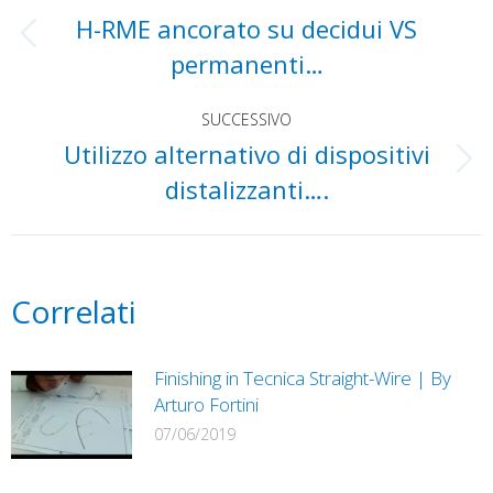
H-RME ancorato su decidui VS
tra
Post
permanenti…
precedente:
i
SUCCESSIVO
Utilizzo alternativo di dispositivi
post
Prossimo
distalizzanti….
post:
Correlati
Finishing in Tecnica Straight-Wire | By
Arturo Fortini
07/06/2019