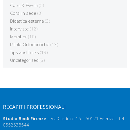
Corsi & Eventi
(5)
Corsi in sede
(3)
Didattica esterna
(3)
Interviste
(12)
Member
(10)
Pillole Ortodontiche
(13)
Tips and Tricks
(13)
Uncategorized
(3)
RECAPITI PROFESSIONALI
Studio Bindi Firenze –
Via Carducci 16 – 50121 Firenze – tel.
0552638544