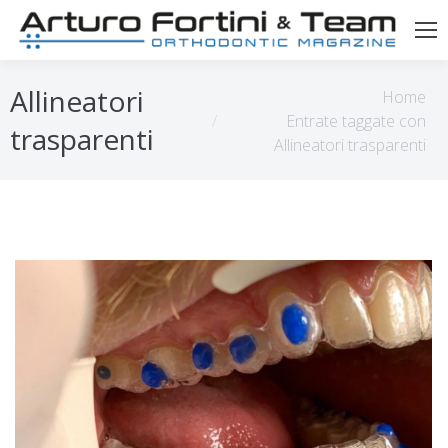
Tu sei qui:
Allineatori
Home
Entrate taggate con
trasparenti
Allineatori trasparenti