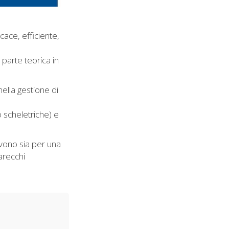
cace, efficiente,
parte teorica in
nella gestione di
o scheletriche) e
rvono sia per una
arecchi