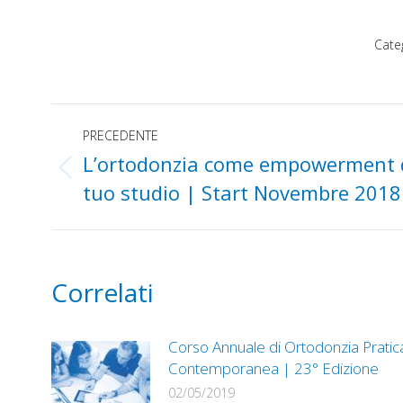
Cate
Naviga
PRECEDENTE
L’ortodonzia come empowerment 
tra
Post
tuo studio | Start Novembre 2018
precedente:
i
post
Correlati
Corso Annuale di Ortodonzia Pratic
Contemporanea | 23° Edizione
02/05/2019