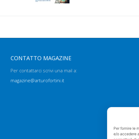
CONTATTO MAGAZINE
Per contattarci scrivi una mail a:
magazine@arturofortini.it
Per fornire le 
e/o accedere al