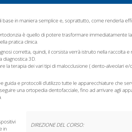
i base in maniera semplice e, soprattutto, come renderla effi
Ortodonzia è quello di potere trasformare immediatamente la 
la pratica clinica.
i corretta, quindi, il corsista verrà istruito nella raccolta e 
lla diagnostica 3D.
 la terapia dei vari tipi di malocclusione ( dento-alveolari e/
 guida e protocolli d’utilizzo tutte le apparecchiature che se
seguire una ortopedia dentofacciale, fino ad arrivare agli app
.
positivi
DIREZIONE DEL CORSO:
e in