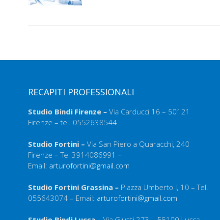
RECAPITI PROFESSIONALI
Studio Bindi Firenze –
Via Carducci 16 – 50121
Firenze – tel. 0552638544
Studio Fortini –
Via San Piero a Quaracchi, 240
Firenze – Tel 3914086991 –
Email:
arturofortini@gmail.com
Studio Fortini Grassina –
Piazza Umberto I, 10 – Tel.
055643074 – Email:
arturofortini@gmail.com
Studio Bindi Lucca –
Via Giusti 273 – 55100 Lucca –