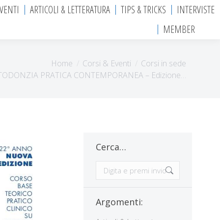
EVENTI
ARTICOLI & LETTERATURA
TIPS & TRICKS
INTERVISTE
MEMBER
Home
Corsi & Eventi
Corsi in sede
TODONZIA PRATICA CONTEMPORANEA – Edizione…
Cerca…
Cerca:
Argomenti: