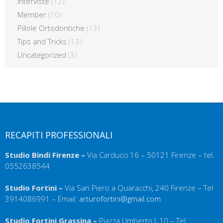
Interviste
(12)
Member
(10)
Pillole Ortodontiche
(13)
Tips and Tricks
(13)
Uncategorized
(3)
RECAPITI PROFESSIONALI
Studio Bindi Firenze –
Via Carducci 16 – 50121 Firenze – tel.
0552638544
Studio Fortini –
Via San Piero a Quaracchi, 240 Firenze – Tel
3914086991 – Email:
arturofortini@gmail.com
Studio Fortini Grassina –
Piazza Umberto I, 10 – Tel.