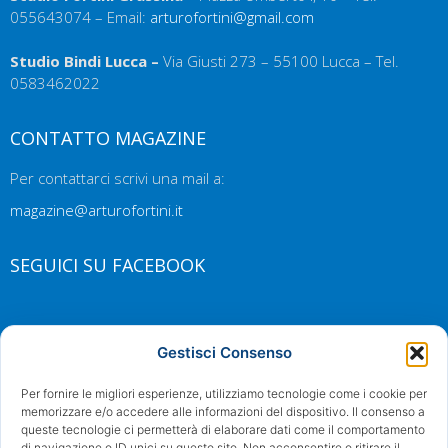
055643074 – Email:
arturofortini@gmail.com
Studio Bindi Lucca –
Via Giusti 273 – 55100 Lucca – Tel.
0583462022
CONTATTO MAGAZINE
Per contattarci scrivi una mail a:
magazine@arturofortini.it
SEGUICI SU FACEBOOK
Gestisci Consenso
Per fornire le migliori esperienze, utilizziamo tecnologie come i cookie per
memorizzare e/o accedere alle informazioni del dispositivo. Il consenso a
queste tecnologie ci permetterà di elaborare dati come il comportamento
di navigazione o ID unici su questo sito. Non acconsentire o ritirare il