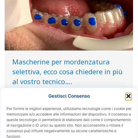
Mascherine per mordenzatura
selettiva, ecco cosa chiedere in più
al vostro tecnico….
Tips and Tricks
Di
Redazione
18/03/2019
Gestisci Consenso
Attualmente esiste una sola tecnica per creare gli
attachments, la mascherina template, che è
Per fornire le migliori esperienze, utilizziamo tecnologie come i cookie per
memorizzare e/o accedere alle informazioni del dispositivo. Il consenso a
inclusa nel pacchetto di ogni paziente che avvierà
queste tecnologie ci permetterà di elaborare dati come il comportamento
il trattamento con le mascherine di allineamento.
di navigazione o ID unici su questo sito. Non acconsentire o ritirare il
Questi templates hanno un unico difetto: le
consenso può influire negativamente su alcune caratteristiche e
funzioni.