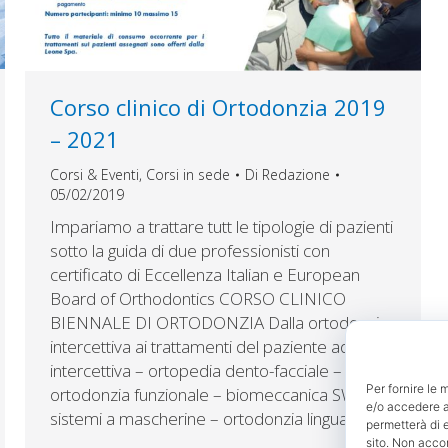
Corso clinico di Ortodonzia 2019
– 2021
Corsi & Eventi
,
Corsi in sede
Di
Redazione
05/02/2019
Impariamo a trattare tutt le tipologie di pazienti
sotto la guida di due professionisti con
certificato di Eccellenza Italian e European
Board of Orthodontics CORSO CLINICO
BIENNALE DI ORTODONZIA Dalla ortodonzia
intercettiva ai trattamenti del paziente adulto: –
intercettiva – ortopedia dento-facciale –
Per fornire le 
ortodonzia funzionale – biomeccanica SW –
e/o accedere al
sistemi a mascherine – ortodonzia linguale…
permetterà di 
sito. Non acco