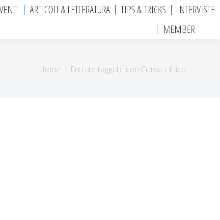
EVENTI
ARTICOLI & LETTERATURA
TIPS & TRICKS
INTERVISTE
MEMBER
Tu sei qui:
Home
Entrate taggate con Corso clinico