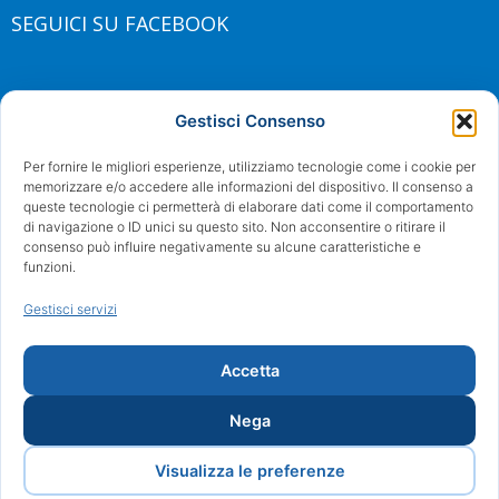
SEGUICI SU FACEBOOK
Gestisci Consenso
Per fornire le migliori esperienze, utilizziamo tecnologie come i cookie per
memorizzare e/o accedere alle informazioni del dispositivo. Il consenso a
queste tecnologie ci permetterà di elaborare dati come il comportamento
di navigazione o ID unici su questo sito. Non acconsentire o ritirare il
consenso può influire negativamente su alcune caratteristiche e
funzioni.
Gestisci servizi
Accetta
Nega
Visualizza le preferenze
©2017 Arturo Fortini | Tutti i diritti riservati | Powered by Proweb