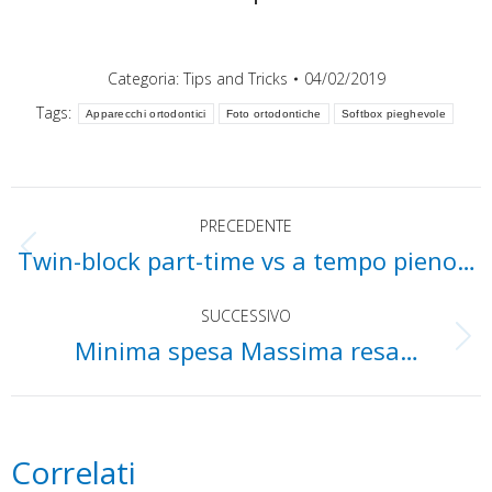
Categoria:
Tips and Tricks
04/02/2019
Tags:
Apparecchi ortodontici
Foto ortodontiche
Softbox pieghevole
Naviga
PRECEDENTE
Twin-block part-time vs a tempo pieno…
tra
Post
precedente:
SUCCESSIVO
i
Minima spesa Massima resa…
Prossimo
post:
post
Correlati