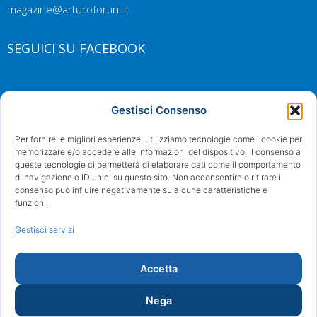
magazine@arturofortini.it
SEGUICI SU FACEBOOK
Gestisci Consenso
Per fornire le migliori esperienze, utilizziamo tecnologie come i cookie per
memorizzare e/o accedere alle informazioni del dispositivo. Il consenso a
queste tecnologie ci permetterà di elaborare dati come il comportamento
di navigazione o ID unici su questo sito. Non acconsentire o ritirare il
consenso può influire negativamente su alcune caratteristiche e
funzioni.
Gestisci servizi
Accetta
Nega