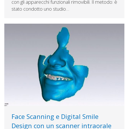
con gli apparecchi funzionali rimovibili. Il metodo: è
stato condotto uno studio…
Face Scanning e Digital Smile
Design con un scanner intraorale