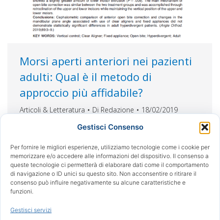
Morsi aperti anteriori nei pazienti
adulti: Qual è il metodo di
approccio più affidabile?
Articoli & Letteratura
Di
Redazione
18/02/2019
Comparazione cefalometrica del trattamento di
Gestisci Consenso
morsi aperti anteriori nell’adulto trattati con
allineatori invisibili e apparecchiature fisse. Lo
Per fornire le migliori esperienze, utilizziamo tecnologie come i cookie per
memorizzare e/o accedere alle informazioni del dispositivo. Il consenso a
scopo di questo lavoro è stato quello di
queste tecnologie ci permetterà di elaborare dati come il comportamento
evidenziare differenze eventuali nella correzione
di navigazione o ID unici su questo sito. Non acconsentire o ritirare il
di morsi aperti anteriori e nel controllo della
consenso può influire negativamente su alcune caratteristiche e
funzioni.
dimensione verticale in soggetti adulti
iperdivergenti trattati con metodi diversi :
Gestisci servizi
allineatori invisibili e tecniche fisse. Le…