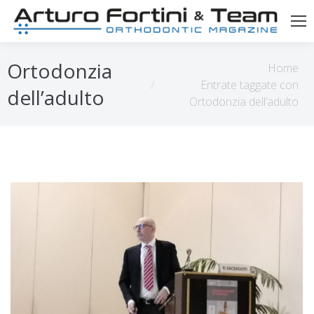
Tu sei qui:
Ortodonzia
Home
Entrate taggate con
dell’adulto
Ortodonzia dell’adulto