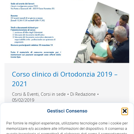
Corso clinico di Ortodonzia 2019 –
2021
Corsi & Eventi
,
Corsi in sede
Di
Redazione
05/02/2019
Impariamo a trattare tutt le tipologie di pazienti
Gestisci Consenso
sotto la guida di due professionisti con certificato
di Eccellenza Italian e European Board of
Per fornire le migliori esperienze, utilizziamo tecnologie come i cookie per
memorizzare e/o accedere alle informazioni del dispositivo. Il consenso a
Orthodontics CORSO CLINICO BIENNALE DI
queste tecnologie ci permetterà di elaborare dati come il comportamento