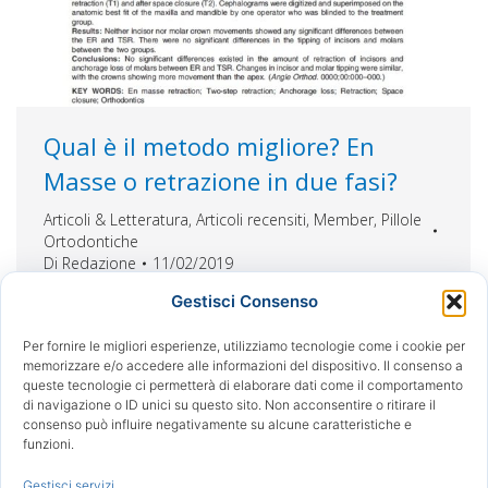
Qual è il metodo migliore? En
Masse o retrazione in due fasi?
Articoli & Letteratura
,
Articoli recensiti
,
Member
,
Pillole
Ortodontiche
Di
Redazione
11/02/2019
Confronto della retrazione del gruppo anteriore e
Gestisci Consenso
il controllo dell’ancoraggio mediante retrazione in
Per fornire le migliori esperienze, utilizziamo tecnologie come i cookie per
massa (ER) e retrazione in due fasi (TSR): Studio
memorizzare e/o accedere alle informazioni del dispositivo. Il consenso a
clinico prospettico randomizzato L’articolo di
queste tecnologie ci permetterà di elaborare dati come il comportamento
questa settimana è particolarmente interessante
di navigazione o ID unici su questo sito. Non acconsentire o ritirare il
consenso può influire negativamente su alcune caratteristiche e
perché ha dei risvolti pratici che possiamo
funzioni.
utilizzare nella clinica quotidiana. La ricerca parte
dalle considerazioni diverse sulla efficienza della
Gestisci servizi