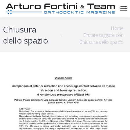
Tu sei qui:
Chiusura
Home
Entrate taggate con
dello spazio
Chiusura dello spazio