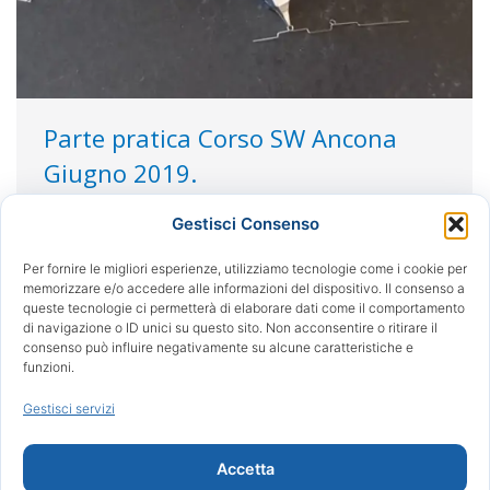
Parte pratica Corso SW Ancona
Giugno 2019.
Uncategorized
Di
Redazione
24/06/2019
Gestisci Consenso
Step up o step down. Pieghe di utilità estetiche in
fase di finitura. Australian helical archwire Ref.:
Per fornire le migliori esperienze, utilizziamo tecnologie come i cookie per
memorizzare e/o accedere alle informazioni del dispositivo. Il consenso a
Hauser C, Lay Y, Karamaliki E. Eruption of
queste tecnologie ci permetterà di elaborare dati come il comportamento
impacted canines with an Australian helical
di navigazione o ID unici su questo sito. Non acconsentire o ritirare il
archwire. J Clin Orthod 2000;34:538-41 Prima
consenso può influire negativamente su alcune caratteristiche e
funzioni.
parte. Australian helical archwire Ref.: Hauser C,
Lay Y, Karamaliki E. Eruption of impacted canines
Gestisci servizi
with an Australian…
Accetta