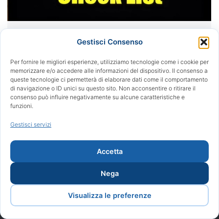
Finishing in Tecnica Straight-Wire
Gestisci Consenso
Seconda Parte
Per fornire le migliori esperienze, utilizziamo tecnologie come i cookie per
Pillole Ortodontiche
,
Uncategorized
Di
Redazione
memorizzare e/o accedere alle informazioni del dispositivo. Il consenso a
queste tecnologie ci permetterà di elaborare dati come il comportamento
09/06/2019
di navigazione o ID unici su questo sito. Non acconsentire o ritirare il
consenso può influire negativamente su alcune caratteristiche e
funzioni.
Gestisci servizi
©2017 Arturo Fortini | Tutti i diritti riservati | Powered by Proweb
Accetta
| Privacy & Cookie policy | Sitemap
Nega
Visualizza le preferenze