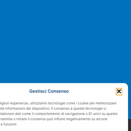
Gestisci Consenso
migliori esperienze, utilizziamo tecnologie come i cookie per memorizzare
le informazioni del dispositivo. Il consenso a queste tecnologie ci
servati | Powered by Proweb | Privacy & Cookie policy | Sitemap
elaborare dati come il comportamento di navigazione o ID unici su questo
nsentire o ritirare il consenso può influire negativamente su alcune
 e funzioni.