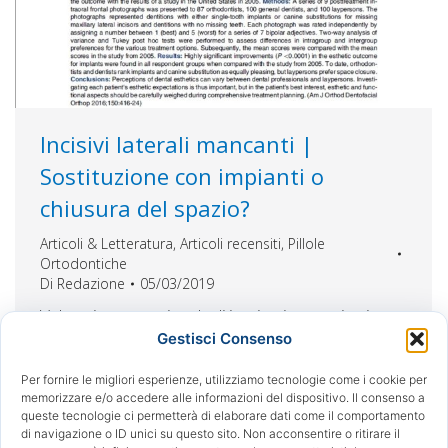
Incisivi laterali mancanti |
Sostituzione con impianti o
chiusura del spazio?
Articoli & Letteratura
,
Articoli recensiti
,
Pillole
Ortodontiche
Di
Redazione
05/03/2019
Valutazione estetica degli impianti vs sostituzione
canina in pazienti con incisivi laterali mascellari
Gestisci Consenso
congenitamente mancanti: ci sono nuovi
Per fornire le migliori esperienze, utilizziamo tecnologie come i cookie per
approfondimenti? Lo scopo dello studio era
memorizzare e/o accedere alle informazioni del dispositivo. Il consenso a
determinare come un panel di ortodontisti,
queste tecnologie ci permetterà di elaborare dati come il comportamento
dentisti e persone comuni abbia valutato l’estetica
di navigazione o ID unici su questo sito. Non acconsentire o ritirare il