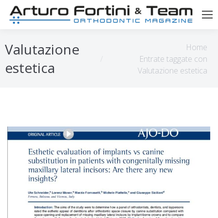
Tu sei qui:
Valutazione
Home
Entrate taggate con
estetica
Valutazione estetica