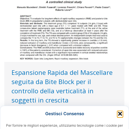
Espansione Rapida del Mascellare
seguita da Bite Block per il
controllo della verticalità in
soggetti in crescita
Articoli & Letteratura
Di
Redazione
25/02/2019
Gestisci Consenso
Valutazione a lungo termine dell’espansione
rapida dei mascellari e della terapia del bite-block
Per fornire le migliori esperienze, utilizziamo tecnologie come i cookie per