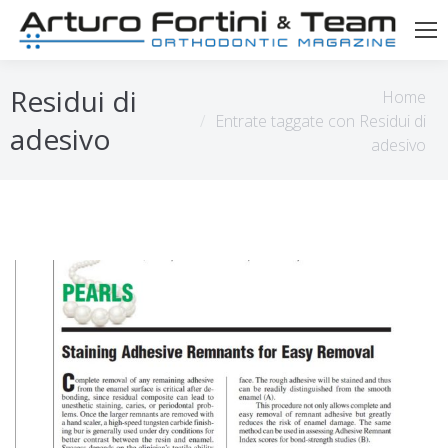
Tu sei qui:
Residui di
Home
Entrate taggate con Residui di
adesivo
adesivo