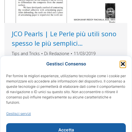
JCO Pearls | Le Perle più utili sono
spesso le più semplici…
Tips and Tricks
Di
Redazione
11/03/2019
Macchiare I residui dell’adesivo per una
Gestisci Consenso
rimozione più facile… La rimozione completa
dell’adesivo rimanente dalla superficie dello
Per fornire le migliori esperienze, utilizziamo tecnologie come i cookie per
memorizzare e/o accedere alle informazioni del dispositivo. Il consenso a
smalto è fondamentale dopo la fase di
queste tecnologie ci permetterà di elaborare dati come il comportamento
smontaggio, poiché il composito residuo può
di navigazione o ID unici su questo sito. Non acconsentire o ritirare il
causare colorazione antiestetica, carie o problemi
consenso può influire negativamente su alcune caratteristiche e
funzioni.
parodontali. Una volta che i residui più grandi
vengono rimossi con uno scaler manuale, una
Gestisci servizi
fresa di finitura in…
Accetta