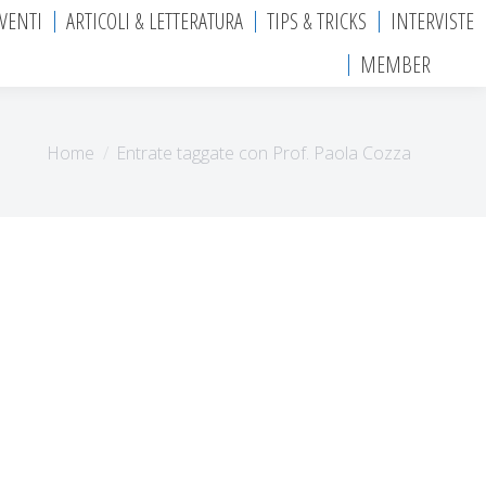
EVENTI
ARTICOLI & LETTERATURA
TIPS & TRICKS
INTERVISTE
MEMBER
Tu sei qui:
Home
Entrate taggate con Prof. Paola Cozza