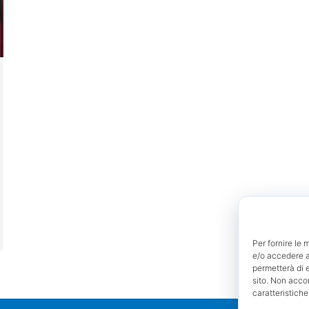
Per fornire le 
e/o accedere al
permetterà di 
sito. Non acco
caratteristiche