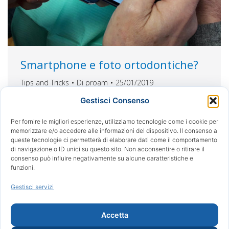
Smartphone e foto ortodontiche?
Tips and Tricks
Di
proam
25/01/2019
Una soluzione semplice per semplificare le
Gestisci Consenso
vostre foto ortodontiche con il vostro
Per fornire le migliori esperienze, utilizziamo tecnologie come i cookie per
smartphone. Sicuramente poter eseguire delle
memorizzare e/o accedere alle informazioni del dispositivo. Il consenso a
buone fotografie con lo smartphone è un ottima
queste tecnologie ci permetterà di elaborare dati come il comportamento
oportunita per chi non ha confidenza con delle
di navigazione o ID unici su questo sito. Non acconsentire o ritirare il
consenso può influire negativamente su alcune caratteristiche e
macchine fotografiche professionali ma non vuole
funzioni.
rinunciare a documentare i propri casi. Il Ring
Flash risulta essere la soluzione economica ed
Gestisci servizi
efficace…
Accetta