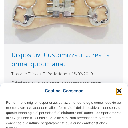
Dispositivi Customizzati …. realtà
ormai quotidiana.
Tips and Tricks
Di
Redazione
18/02/2019
Primi molari o molaretti scarsamente erotti,
difficoltà nel adattamento delle bande
Gestisci Consenso
preformate, rimangono problemi del passato…
Oggi, con i dipositivi personalizzati, realizzati in
Per fornire le migliori esperienze, utilizziamo tecnologie come i cookie per
memorizzare e/o accedere alle informazioni del dispositivo. Il consenso a
tecnologia Laser Melting, prototipati e
queste tecnologie ci permetterà di elaborare dati come il comportamento
individualizzati a seconda delle caratteristiche
di navigazione o ID unici su questo sito. Non acconsentire o ritirare il
uniche del vostro paziente, non solo le fasi di
consenso può influire negativamente su alcune caratteristiche e