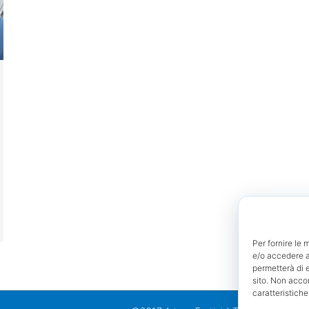
Per fornire le 
e/o accedere al
permetterà di 
sito. Non acco
caratteristiche