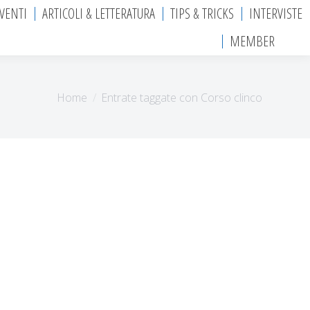
EVENTI
ARTICOLI & LETTERATURA
TIPS & TRICKS
INTERVISTE
MEMBER
Tu sei qui:
Home
Entrate taggate con Corso clinco