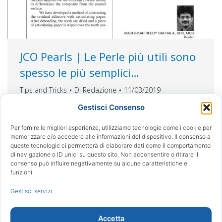
JCO Pearls | Le Perle più utili sono
spesso le più semplici…
Tips and Tricks
Di
Redazione
11/03/2019
Macchiare I residui dell’adesivo per una
Gestisci Consenso
rimozione più facile… La rimozione completa
dell’adesivo rimanente dalla superficie dello
Per fornire le migliori esperienze, utilizziamo tecnologie come i cookie per
memorizzare e/o accedere alle informazioni del dispositivo. Il consenso a
smalto è fondamentale dopo la fase di
queste tecnologie ci permetterà di elaborare dati come il comportamento
smontaggio, poiché il composito residuo può
di navigazione o ID unici su questo sito. Non acconsentire o ritirare il
causare colorazione antiestetica, carie o problemi
consenso può influire negativamente su alcune caratteristiche e
funzioni.
parodontali. Una volta che i residui più grandi
vengono rimossi con uno scaler manuale, una
Gestisci servizi
fresa di finitura in…
Accetta