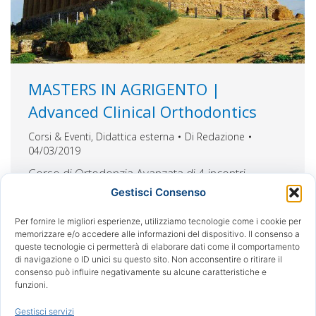
MASTERS IN AGRIGENTO |
Advanced Clinical Orthodontics
Corsi & Eventi
,
Didattica esterna
Di
Redazione
04/03/2019
Corso di Ortodonzia Avanzata di 4 incontri
PROGRAMMA: 1° INCONTRO: 8/9 Marzo 2019 A.
Gestisci Consenso
FORTINI – A. CABURLOTTO: Linee guida e
protocolli di diagnosi e trattamento in ortodonzia
Per fornire le migliori esperienze, utilizziamo tecnologie come i cookie per
memorizzare e/o accedere alle informazioni del dispositivo. Il consenso a
clinica LINEE GUIDA IN CEFALOMETRIA PER LA
queste tecnologie ci permetterà di elaborare dati come il comportamento
VALUTAZIONE ESTETICA E LA PIANIFICAZIONE
di navigazione o ID unici su questo sito. Non acconsentire o ritirare il
DEL SORRISO SCELTA E GESTIONE DEGLI
consenso può influire negativamente su alcune caratteristiche e
funzioni.
APPARECCHI BIOMECCANICA DIMENSIONE
VERTICALE CHIRURGIA VS CAMOUFLAGE
Gestisci servizi