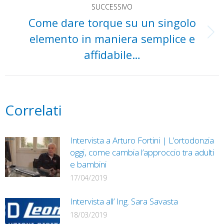
i
SUCCESSIVO
Come dare torque su un singolo
post
elemento in maniera semplice e
Prossimo
post:
affidabile…
Correlati
Intervista a Arturo Fortini | L’ortodonzia
oggi, come cambia l’approccio tra adulti
e bambini
17/04/2019
Intervista all’ Ing. Sara Savasta
18/03/2019