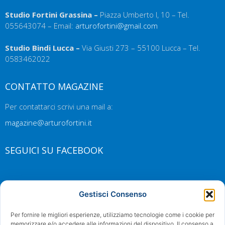
Studio Fortini Grassina –
Piazza Umberto I, 10 – Tel.
055643074 – Email:
arturofortini@gmail.com
Studio Bindi Lucca –
Via Giusti 273 – 55100 Lucca – Tel.
0583462022
CONTATTO MAGAZINE
Per contattarci scrivi una mail a:
magazine@arturofortini.it
SEGUICI SU FACEBOOK
Gestisci Consenso
Per fornire le migliori esperienze, utilizziamo tecnologie come i cookie per
memorizzare e/o accedere alle informazioni del dispositivo. Il consenso a