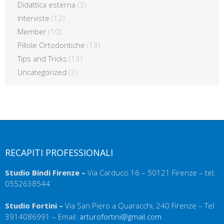
Didattica esterna
(3)
Interviste
(12)
Member
(10)
Pillole Ortodontiche
(13)
Tips and Tricks
(13)
Uncategorized
(3)
RECAPITI PROFESSIONALI
Studio Bindi Firenze –
Via Carducci 16 – 50121 Firenze – tel.
0552638544
Studio Fortini –
Via San Piero a Quaracchi, 240 Firenze – Tel
3914086991 – Email:
arturofortini@gmail.com