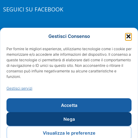
SEGUICI SU FACEBOOK
Gestisci Consenso
Per fornire le migliori esperienze, utilizziamo tecnologie come i cookie per
memorizzare e/o accedere alle informazioni del dispositivo. Il consenso a
queste tecnologie ci permetterà di elaborare dati come il comportamento
di navigazione o ID unici su questo sito. Non acconsentire o ritirare il
consenso può influire negativamente su alcune caratteristiche e
funzioni.
Gestisci servizi
Accetta
Nega
Visualizza le preferenze
©2017 Arturo Fortini | Tutti i diritti riservati | Powered by Proweb